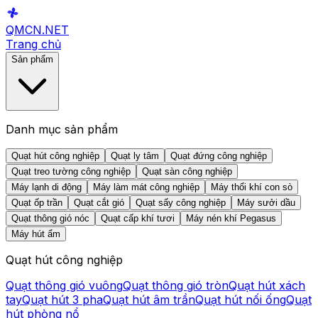
QMCN
.NET
Trang chủ
Sản phẩm
Danh mục sản phẩm
Quạt hút công nghiệp
Quạt ly tâm
Quạt đứng công nghiệp
Quạt treo tường công nghiệp
Quạt sàn công nghiệp
Máy lạnh di động
Máy làm mát công nghiệp
Máy thổi khí con sò
Quạt ốp trần
Quạt cắt gió
Quạt sấy công nghiệp
Máy sưởi dầu
Quạt thông gió nóc
Quạt cấp khí tươi
Máy nén khí Pegasus
Máy hút ẩm
Quạt hút công nghiệp
Quạt thông gió vuông
Quạt thông gió tròn
Quạt hút xách
tay
Quạt hút 3 pha
Quạt hút âm trần
Quạt hút nối ống
Quạt
hút phòng nổ