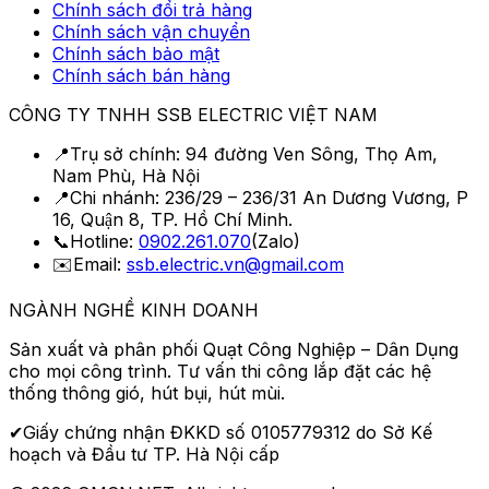
Chính sách đổi trả hàng
Chính sách vận chuyển
Chính sách bảo mật
Chính sách bán hàng
CÔNG TY TNHH SSB ELECTRIC VIỆT NAM
📍
Trụ sở chính:
94 đường Ven Sông, Thọ Am,
Nam Phù, Hà Nội
📍
Chi nhánh:
236/29 – 236/31 An Dương Vương, P
16, Quận 8, TP. Hồ Chí Minh.
📞
Hotline:
0902.261.070
(Zalo)
✉️
Email:
ssb.electric.vn@gmail.com
NGÀNH NGHỀ KINH DOANH
Sản xuất và phân phối
Quạt Công Nghiệp – Dân Dụng
cho mọi công trình. Tư vấn thi công lắp đặt các hệ
thống thông gió, hút bụi, hút mùi.
✔
Giấy chứng nhận ĐKKD số 0105779312 do Sở Kế
hoạch và Đầu tư TP. Hà Nội cấp