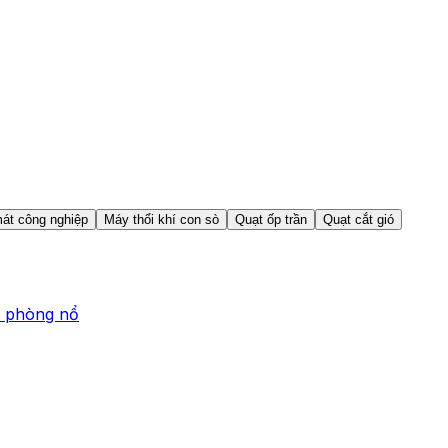
át công nghiệp
Máy thổi khí con sò
Quạt ốp trần
Quạt cắt gió
t phòng nổ