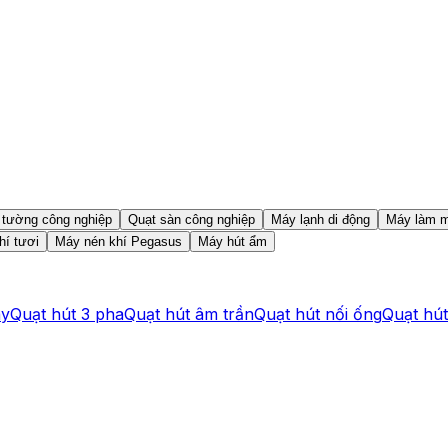
 tường công nghiệp
Quạt sàn công nghiệp
Máy lạnh di động
Máy làm m
hí tươi
Máy nén khí Pegasus
Máy hút ẩm
ay
Quạt hút 3 pha
Quạt hút âm trần
Quạt hút nối ống
Quạt hú