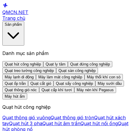
QMCN
.NET
Trang chủ
Sản phẩm
Danh mục sản phẩm
Quạt hút công nghiệp
Quạt ly tâm
Quạt đứng công nghiệp
Quạt treo tường công nghiệp
Quạt sàn công nghiệp
Máy lạnh di động
Máy làm mát công nghiệp
Máy thổi khí con sò
Quạt ốp trần
Quạt cắt gió
Quạt sấy công nghiệp
Máy sưởi dầu
Quạt thông gió nóc
Quạt cấp khí tươi
Máy nén khí Pegasus
Máy hút ẩm
Quạt hút công nghiệp
Quạt thông gió vuông
Quạt thông gió tròn
Quạt hút xách
tay
Quạt hút 3 pha
Quạt hút âm trần
Quạt hút nối ống
Quạt
hút phòng nổ