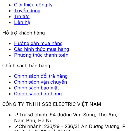
Giới thiệu công ty
Tuyển dụng
Tin tức
Liên hệ
Hỗ trợ khách hàng
Hướng dẫn mua hàng
Các hình thức mua hàng
Phương thức thanh toán
Chính sách bán hàng
Chính sách đổi trả hàng
Chính sách vận chuyển
Chính sách bảo mật
Chính sách bán hàng
CÔNG TY TNHH SSB ELECTRIC VIỆT NAM
📍
Trụ sở chính:
94 đường Ven Sông, Thọ Am,
Nam Phù, Hà Nội
📍
Chi nhánh:
236/29 – 236/31 An Dương Vương, P